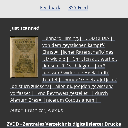
Feedback
RSS-Feed
Just scanned
Lienhard Hirsing.|| COMOEDIA ||
von dem geystlichen kampff/
Christ=||licher Ritterschafft/ das
ist/ wie die || Christen aus warheit
der schrifft/ sich legen || m#
[ue]ssen/ wider die Heel/ Todt/
Teuffel || Sünde/ Gesetz #[et]c̃ tr#
[oe]stlich zulesen/|| allen bl#[oe]den gewissen/
vorfasset || vnd Reymweis gestellet || durch
Alexium Bres=||nicerum Cotbusianum.||
Autor: Bresnicer, Alexius
ZVDD - Zentrales Verzeichnis digitalisierter Drucke