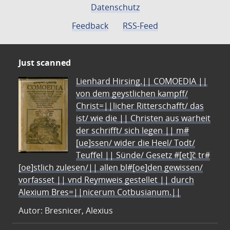
Datenschutz
Feedback
RSS-Feed
Just scanned
Lienhard Hirsing.|| COMOEDIA ||
von dem geystlichen kampff/
Christ=||licher Ritterschafft/ das
ist/ wie die || Christen aus warheit
der schrifft/ sich legen || m#
[ue]ssen/ wider die Heel/ Todt/
Teuffel || Sünde/ Gesetz #[et]c̃ tr#
[oe]stlich zulesen/|| allen bl#[oe]den gewissen/
vorfasset || vnd Reymweis gestellet || durch
Alexium Bres=||nicerum Cotbusianum.||
Autor: Bresnicer, Alexius