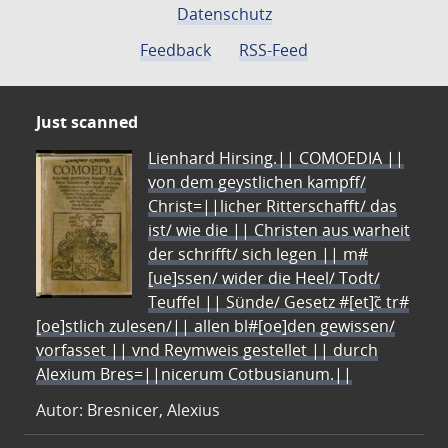
Datenschutz
Feedback
RSS-Feed
Just scanned
Lienhard Hirsing.|| COMOEDIA ||
von dem geystlichen kampff/
Christ=||licher Ritterschafft/ das
ist/ wie die || Christen aus warheit
der schrifft/ sich legen || m#
[ue]ssen/ wider die Heel/ Todt/
Teuffel || Sünde/ Gesetz #[et]c̃ tr#
[oe]stlich zulesen/|| allen bl#[oe]den gewissen/
vorfasset || vnd Reymweis gestellet || durch
Alexium Bres=||nicerum Cotbusianum.||
Autor: Bresnicer, Alexius