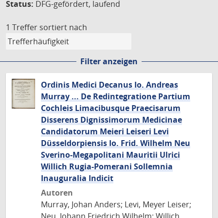
Status:
DFG-gefördert, laufend
1 Treffer
sortiert nach
Filter anzeigen
Ordinis Medici Decanus Io. Andreas
Murray ... De Redintegratione Partium
Cochleis Limacibusque Praecisarum
Disserens Dignissimorum Medicinae
Candidatorum Meieri Leiseri Levi
Düsseldorpiensis Io. Frid. Wilhelm Neu
Sverino-Megapolitani Mauritii Ulrici
Willich Rugia-Pomerani Sollemnia
Inauguralia Indicit
Autoren
Murray, Johan Anders; Levi, Meyer Leiser;
Neu, Johann Friedrich Wilhelm; Willich,