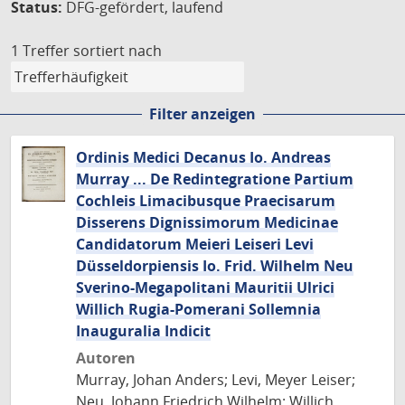
Status:
DFG-gefördert, laufend
1 Treffer
sortiert nach
Filter anzeigen
Ordinis Medici Decanus Io. Andreas
Murray ... De Redintegratione Partium
Cochleis Limacibusque Praecisarum
Disserens Dignissimorum Medicinae
Candidatorum Meieri Leiseri Levi
Düsseldorpiensis Io. Frid. Wilhelm Neu
Sverino-Megapolitani Mauritii Ulrici
Willich Rugia-Pomerani Sollemnia
Inauguralia Indicit
Autoren
Murray, Johan Anders; Levi, Meyer Leiser;
Neu, Johann Friedrich Wilhelm; Willich,