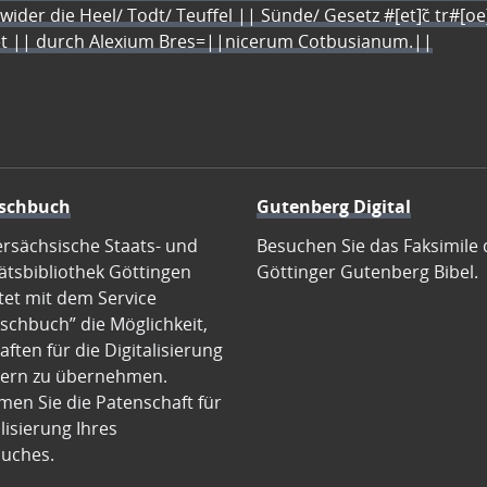
 wider die Heel/ Todt/ Teuffel || Sünde/ Gesetz #[et]c̃ tr#[o
let || durch Alexium Bres=||nicerum Cotbusianum.||
schbuch
Gutenberg Digital
ersächsische Staats- und
Besuchen Sie das Faksimile 
ätsbibliothek Göttingen
Göttinger Gutenberg Bibel.
tet mit dem Service
schbuch” die Möglichkeit,
ften für die Digitalisierung
ern zu übernehmen.
en Sie die Patenschaft für
alisierung Ihres
uches.