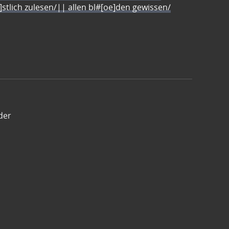
e]stlich zulesen/|| allen bl#[oe]den gewissen/
der