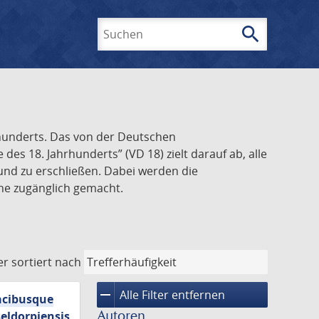
search
Suchen
rhunderts. Das von der Deutschen
s 18. Jahrhunderts” (VD 18) zielt darauf ab, alle
und zu erschließen. Dabei werden die
ine zugänglich gemacht.
er
sortiert nach
remove
Alle Filter entfernen
macibusque
Autoren
eldorpiensis