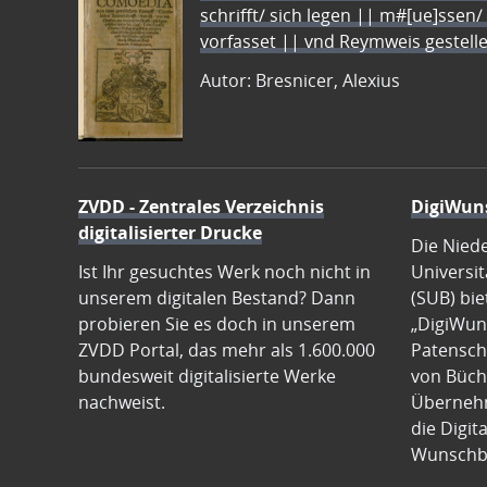
schrifft/ sich legen || m#[ue]ssen/
vorfasset || vnd Reymweis gestel
Autor: Bresnicer, Alexius
ZVDD - Zentrales Verzeichnis
DigiWun
digitalisierter Drucke
Die Nied
Ist Ihr gesuchtes Werk noch nicht in
Universit
unserem digitalen Bestand? Dann
(SUB) bie
probieren Sie es doch in unserem
„DigiWun
ZVDD Portal, das mehr als 1.600.000
Patenscha
bundesweit digitalisierte Werke
von Büch
nachweist.
Übernehm
die Digit
Wunschb