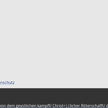
nschutz
n dem geystlichen kampff/ Christ=||licher Ritterschafft/ da