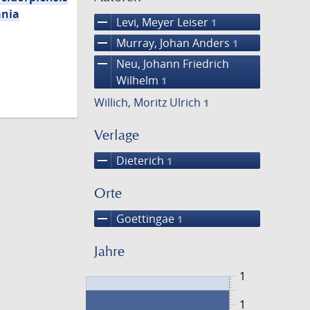
mnia
remove
Levi, Meyer Leiser
1
remove
Murray, Johan Anders
1
remove
Neu, Johann Friedrich
Wilhelm
1
Willich, Moritz Ulrich
1
Verlage
remove
Dieterich
1
Orte
remove
Goettingae
1
Jahre
1
1