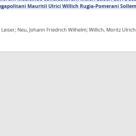
egapolitani Mauritii Ulrici Willich Rugia-Pomerani Solle
Leiser; Neu, Johann Friedrich Wilhelm; Willich, Moritz Ulrich