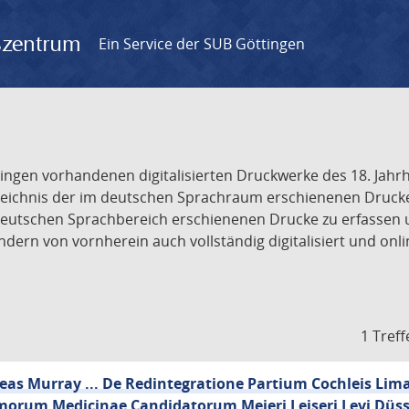
gszentrum
Ein Service der SUB Göttingen
tingen vorhandenen digitalisierten Druckwerke des 18. Jah
ichnis der im deutschen Sprachraum erschienenen Drucke de
deutschen Sprachbereich erschienenen Drucke zu erfassen 
dern von vornherein auch vollständig digitalisiert und onl
1 Treff
reas Murray ... De Redintegratione Partium Cochleis Li
morum Medicinae Candidatorum Meieri Leiseri Levi Düss