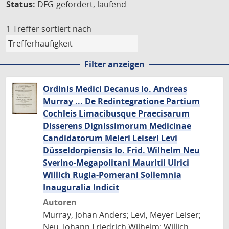
Status:
DFG-gefördert, laufend
1 Treffer
sortiert nach
Filter anzeigen
Ordinis Medici Decanus Io. Andreas
Murray ... De Redintegratione Partium
Cochleis Limacibusque Praecisarum
Disserens Dignissimorum Medicinae
Candidatorum Meieri Leiseri Levi
Düsseldorpiensis Io. Frid. Wilhelm Neu
Sverino-Megapolitani Mauritii Ulrici
Willich Rugia-Pomerani Sollemnia
Inauguralia Indicit
Autoren
Murray, Johan Anders; Levi, Meyer Leiser;
Neu, Johann Friedrich Wilhelm; Willich,