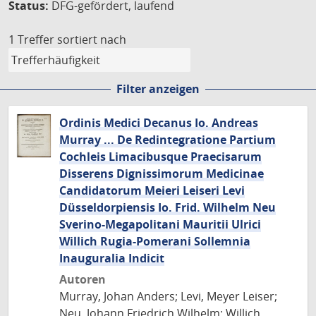
Status:
DFG-gefördert, laufend
1 Treffer
sortiert nach
Filter anzeigen
Ordinis Medici Decanus Io. Andreas
Murray ... De Redintegratione Partium
Cochleis Limacibusque Praecisarum
Disserens Dignissimorum Medicinae
Candidatorum Meieri Leiseri Levi
Düsseldorpiensis Io. Frid. Wilhelm Neu
Sverino-Megapolitani Mauritii Ulrici
Willich Rugia-Pomerani Sollemnia
Inauguralia Indicit
Autoren
Murray, Johan Anders; Levi, Meyer Leiser;
Neu, Johann Friedrich Wilhelm; Willich,