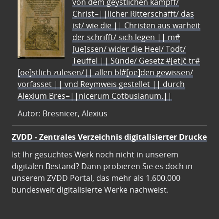
von dem geystlichen kampff/
Christ=||licher Ritterschafft/ das
ist/ wie die || Christen aus warheit
der schrifft/ sich legen || m#
[ue]ssen/ wider die Heel/ Todt/
Teuffel || Sünde/ Gesetz #[et]c̃ tr#
[oe]stlich zulesen/|| allen bl#[oe]den gewissen/
vorfasset || vnd Reymweis gestellet || durch
Alexium Bres=||nicerum Cotbusianum.||
Autor: Bresnicer, Alexius
ZVDD - Zentrales Verzeichnis digitalisierter Drucke
Ist Ihr gesuchtes Werk noch nicht in unserem
digitalen Bestand? Dann probieren Sie es doch in
unserem ZVDD Portal, das mehr als 1.600.000
bundesweit digitalisierte Werke nachweist.