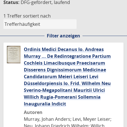
Status:
DFG-gefördert, laufend
1 Treffer
sortiert nach
Filter anzeigen
Ordinis Medici Decanus Io. Andreas
Murray ... De Redintegratione Partium
Cochleis Limacibusque Praecisarum
Disserens Dignissimorum Medicinae
Candidatorum Meieri Leiseri Levi
Düsseldorpiensis Io. Frid. Wilhelm Neu
Sverino-Megapolitani Mauritii Ulrici
Willich Rugia-Pomerani Sollemnia
Inauguralia Indicit
Autoren
Murray, Johan Anders; Levi, Meyer Leiser;
Neu, Johann Friedrich Wilhelm; Willich,