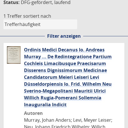
Status:
DFG-gefördert, laufend
1 Treffer
sortiert nach
Filter anzeigen
Ordinis Medici Decanus Io. Andreas
Murray ... De Redintegratione Partium
Cochleis Limacibusque Praecisarum
Disserens Dignissimorum Medicinae
Candidatorum Meieri Leiseri Levi
Düsseldorpiensis Io. Frid. Wilhelm Neu
Sverino-Megapolitani Mauritii Ulrici
Willich Rugia-Pomerani Sollemnia
Inauguralia Indicit
Autoren
Murray, Johan Anders; Levi, Meyer Leiser;
Neu, Johann Friedrich Wilhelm; Willich,