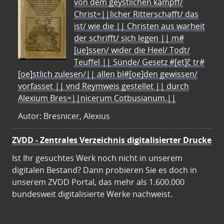
von dem geystlichen kampff/
Christ=||licher Ritterschafft/ das
ist/ wie die || Christen aus warheit
der schrifft/ sich legen || m#
[ue]ssen/ wider die Heel/ Todt/
Teuffel || Sünde/ Gesetz #[et]c̃ tr#
[oe]stlich zulesen/|| allen bl#[oe]den gewissen/
vorfasset || vnd Reymweis gestellet || durch
Alexium Bres=||nicerum Cotbusianum.||
Autor: Bresnicer, Alexius
ZVDD - Zentrales Verzeichnis digitalisierter Drucke
Ist Ihr gesuchtes Werk noch nicht in unserem
digitalen Bestand? Dann probieren Sie es doch in
unserem ZVDD Portal, das mehr als 1.600.000
bundesweit digitalisierte Werke nachweist.