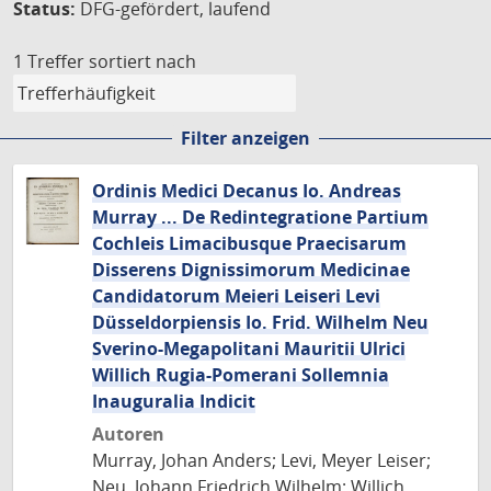
Status:
DFG-gefördert, laufend
1 Treffer
sortiert nach
Filter anzeigen
Ordinis Medici Decanus Io. Andreas
Murray ... De Redintegratione Partium
Cochleis Limacibusque Praecisarum
Disserens Dignissimorum Medicinae
Candidatorum Meieri Leiseri Levi
Düsseldorpiensis Io. Frid. Wilhelm Neu
Sverino-Megapolitani Mauritii Ulrici
Willich Rugia-Pomerani Sollemnia
Inauguralia Indicit
Autoren
Murray, Johan Anders; Levi, Meyer Leiser;
Neu, Johann Friedrich Wilhelm; Willich,