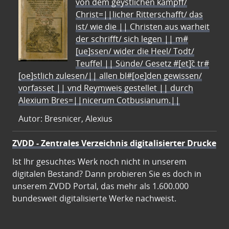
von dem geystlichen kampff/
Christ=||licher Ritterschafft/ das
ist/ wie die || Christen aus warheit
der schrifft/ sich legen || m#
[ue]ssen/ wider die Heel/ Todt/
Teuffel || Sünde/ Gesetz #[et]c̃ tr#
[oe]stlich zulesen/|| allen bl#[oe]den gewissen/
vorfasset || vnd Reymweis gestellet || durch
Alexium Bres=||nicerum Cotbusianum.||
Autor: Bresnicer, Alexius
ZVDD - Zentrales Verzeichnis digitalisierter Drucke
Ist Ihr gesuchtes Werk noch nicht in unserem
digitalen Bestand? Dann probieren Sie es doch in
unserem ZVDD Portal, das mehr als 1.600.000
bundesweit digitalisierte Werke nachweist.