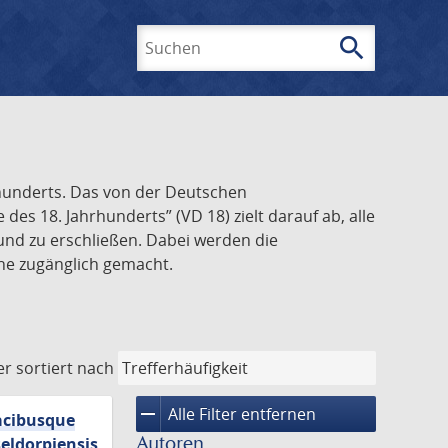
search
Suchen
rhunderts. Das von der Deutschen
s 18. Jahrhunderts” (VD 18) zielt darauf ab, alle
und zu erschließen. Dabei werden die
ine zugänglich gemacht.
er
sortiert nach
remove
Alle Filter entfernen
macibusque
Autoren
eldorpiensis