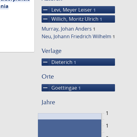
mnia
remove
Levi, Meyer Leiser
1
remove
Willich, Moritz Ulrich
1
Murray, Johan Anders
1
Neu, Johann Friedrich Wilhelm
1
Verlage
remove
Dieterich
1
Orte
remove
Goettingae
1
Jahre
1
1