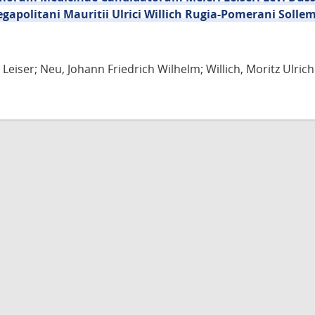
egapolitani Mauritii Ulrici Willich Rugia-Pomerani Solle
Leiser; Neu, Johann Friedrich Wilhelm; Willich, Moritz Ulrich