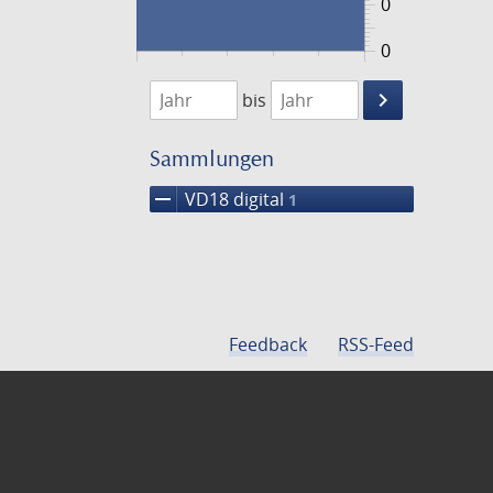
0
0
1776
1777
keyboard_arrow_right
bis
Suche
einschränke
Sammlungen
remove
VD18 digital
1
Feedback
RSS-Feed