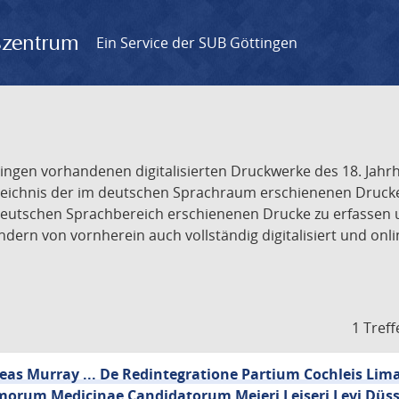
gszentrum
Ein Service der SUB Göttingen
tingen vorhandenen digitalisierten Druckwerke des 18. Jah
ichnis der im deutschen Sprachraum erschienenen Drucke de
deutschen Sprachbereich erschienenen Drucke zu erfassen 
dern von vornherein auch vollständig digitalisiert und onl
1 Treff
reas Murray ... De Redintegratione Partium Cochleis Li
morum Medicinae Candidatorum Meieri Leiseri Levi Düss