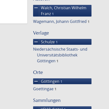
remove
Walch, Christian Wilhelm
Franz
1
Wagemann, Johann Gottfried
1
Verlage
remove
Schulze
1
Niedersächsische Staats- und
Universitätsbibliothek
Göttingen
1
Orte
remove
Göttingen
1
Goettingae
1
Sammlungen