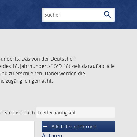
search
Suchen
rhunderts. Das von der Deutschen
s 18. Jahrhunderts” (VD 18) zielt darauf ab, alle
und zu erschließen. Dabei werden die
ine zugänglich gemacht.
er
sortiert nach
remove
Alle Filter entfernen
Autoren