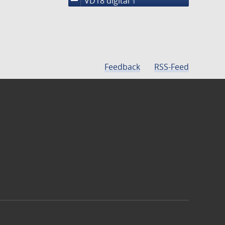
remove
VD18 digital
1
Feedback
RSS-Feed