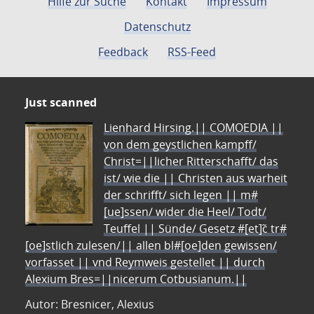
Hilfe zur Suche
Kontakt
Impressum
Datenschutz
Feedback
RSS-Feed
Just scanned
Lienhard Hirsing.|| COMOEDIA ||
von dem geystlichen kampff/
Christ=||licher Ritterschafft/ das
ist/ wie die || Christen aus warheit
der schrifft/ sich legen || m#
[ue]ssen/ wider die Heel/ Todt/
Teuffel || Sünde/ Gesetz #[et]c̃ tr#
[oe]stlich zulesen/|| allen bl#[oe]den gewissen/
vorfasset || vnd Reymweis gestellet || durch
Alexium Bres=||nicerum Cotbusianum.||
Autor: Bresnicer, Alexius