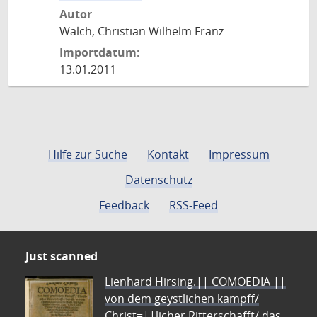
Autor
Walch, Christian Wilhelm Franz
Importdatum:
13.01.2011
Hilfe zur Suche
Kontakt
Impressum
Datenschutz
Feedback
RSS-Feed
Just scanned
Lienhard Hirsing.|| COMOEDIA ||
von dem geystlichen kampff/
Christ=||licher Ritterschafft/ das