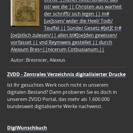
ist/ wie die || Christen aus warheit
der schrifft/ sich legen || m#
[ue]ssen/ wider die Heel/ Todt/
Teuffel || Sünde/ Gesetz #[et]c̃ tr#
[oe]stlich zulesen/|| allen bl#[oe]den gewissen/
vorfasset || vnd Reymweis gestellet || durch
Alexium Bres=||nicerum Cotbusianum.||
Autor: Bresnicer, Alexius
ZVDD - Zentrales Verzeichnis digitalisierter Drucke
Ist Ihr gesuchtes Werk noch nicht in unserem
digitalen Bestand? Dann probieren Sie es doch in
unserem ZVDD Portal, das mehr als 1.600.000
bundesweit digitalisierte Werke nachweist.
DigiWunschbuch