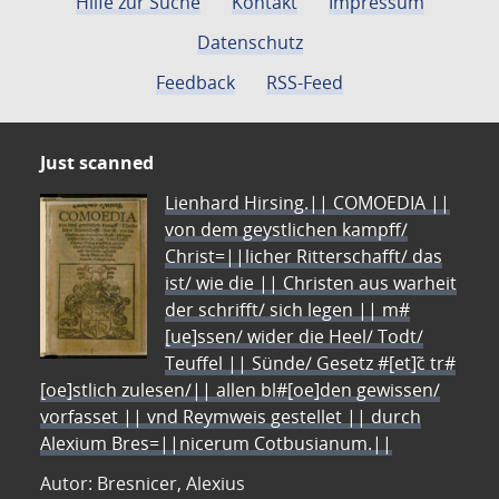
Hilfe zur Suche
Kontakt
Impressum
Datenschutz
Feedback
RSS-Feed
Just scanned
Lienhard Hirsing.|| COMOEDIA ||
von dem geystlichen kampff/
Christ=||licher Ritterschafft/ das
ist/ wie die || Christen aus warheit
der schrifft/ sich legen || m#
[ue]ssen/ wider die Heel/ Todt/
Teuffel || Sünde/ Gesetz #[et]c̃ tr#
[oe]stlich zulesen/|| allen bl#[oe]den gewissen/
vorfasset || vnd Reymweis gestellet || durch
Alexium Bres=||nicerum Cotbusianum.||
Autor: Bresnicer, Alexius