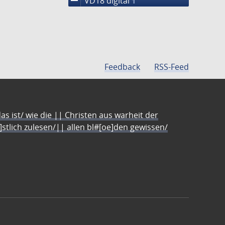
remove
VD18 digital
1
Feedback
RSS-Feed
s ist/ wie die || Christen aus warheit der
e]stlich zulesen/|| allen bl#[oe]den gewissen/