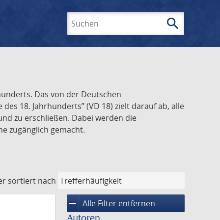
search
Suchen
rhunderts. Das von der Deutschen
s 18. Jahrhunderts” (VD 18) zielt darauf ab, alle
und zu erschließen. Dabei werden die
ine zugänglich gemacht.
er
sortiert nach
remove
Alle Filter entfernen
Autoren