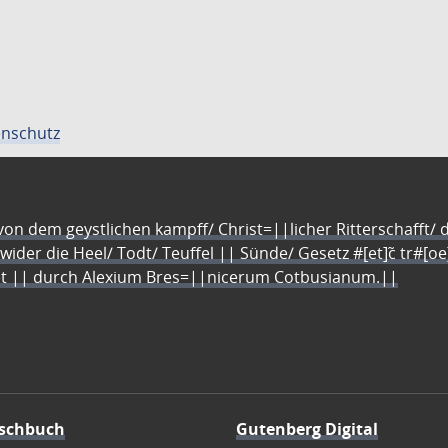
nschutz
n dem geystlichen kampff/ Christ=||licher Ritterschafft/ da
 wider die Heel/ Todt/ Teuffel || Sünde/ Gesetz #[et]c̃ tr#[o
let || durch Alexium Bres=||nicerum Cotbusianum.||
schbuch
Gutenberg Digital