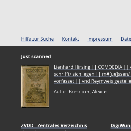
Hilfe zur Suche
Kontakt
Impressum
Date
Just scanned
Lienhard Hirsing.|| COMOEDIA || vo
schrifft/ sich legen || m#[ue]ssen/
vorfasset || vnd Reymweis gestel
Autor: Bresnicer, Alexius
ZVDD - Zentrales Verzeichnis
DigiWun