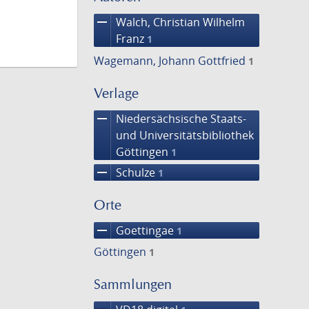
remove
Walch, Christian Wilhelm
Franz
1
Wagemann, Johann Gottfried
1
Verlage
remove
Niedersächsische Staats-
und Universitätsbibliothek
Göttingen
1
remove
Schulze
1
Orte
remove
Goettingae
1
Göttingen
1
Sammlungen