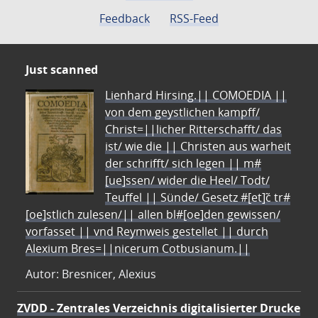
Feedback
RSS-Feed
Just scanned
Lienhard Hirsing.|| COMOEDIA ||
von dem geystlichen kampff/
Christ=||licher Ritterschafft/ das
ist/ wie die || Christen aus warheit
der schrifft/ sich legen || m#
[ue]ssen/ wider die Heel/ Todt/
Teuffel || Sünde/ Gesetz #[et]c̃ tr#
[oe]stlich zulesen/|| allen bl#[oe]den gewissen/
vorfasset || vnd Reymweis gestellet || durch
Alexium Bres=||nicerum Cotbusianum.||
Autor: Bresnicer, Alexius
ZVDD - Zentrales Verzeichnis digitalisierter Drucke