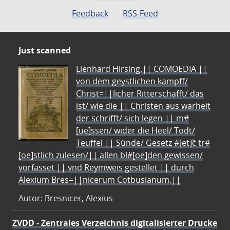
Feedback
RSS-Feed
Just scanned
Lienhard Hirsing.|| COMOEDIA ||
von dem geystlichen kampff/
Christ=||licher Ritterschafft/ das
ist/ wie die || Christen aus warheit
der schrifft/ sich legen || m#
[ue]ssen/ wider die Heel/ Todt/
Teuffel || Sünde/ Gesetz #[et]c̃ tr#
[oe]stlich zulesen/|| allen bl#[oe]den gewissen/
vorfasset || vnd Reymweis gestellet || durch
Alexium Bres=||nicerum Cotbusianum.||
Autor: Bresnicer, Alexius
ZVDD - Zentrales Verzeichnis digitalisierter Drucke