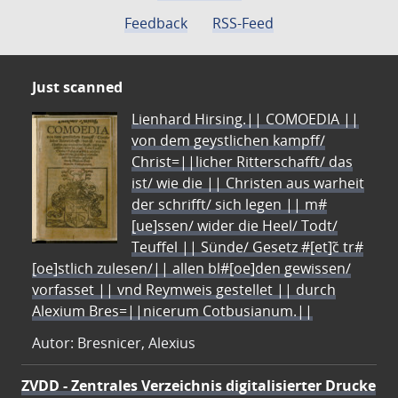
Feedback
RSS-Feed
Just scanned
Lienhard Hirsing.|| COMOEDIA ||
von dem geystlichen kampff/
Christ=||licher Ritterschafft/ das
ist/ wie die || Christen aus warheit
der schrifft/ sich legen || m#
[ue]ssen/ wider die Heel/ Todt/
Teuffel || Sünde/ Gesetz #[et]c̃ tr#
[oe]stlich zulesen/|| allen bl#[oe]den gewissen/
vorfasset || vnd Reymweis gestellet || durch
Alexium Bres=||nicerum Cotbusianum.||
Autor: Bresnicer, Alexius
ZVDD - Zentrales Verzeichnis digitalisierter Drucke