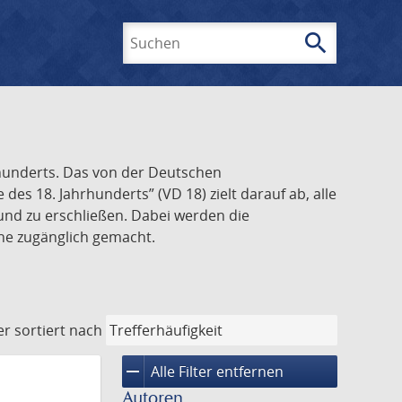
search
Suchen
rhunderts. Das von der Deutschen
s 18. Jahrhunderts” (VD 18) zielt darauf ab, alle
und zu erschließen. Dabei werden die
ine zugänglich gemacht.
er
sortiert nach
remove
Alle Filter entfernen
Autoren