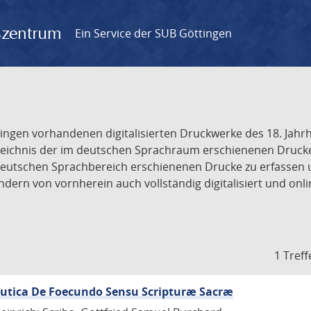
gszentrum
Ein Service der SUB Göttingen
tingen vorhandenen digitalisierten Druckwerke des 18. Jah
ichnis der im deutschen Sprachraum erschienenen Drucke de
deutschen Sprachbereich erschienenen Drucke zu erfassen 
dern von vornherein auch vollständig digitalisiert und onl
1 Treff
eutica De Foecundo Sensu Scripturæ Sacræ