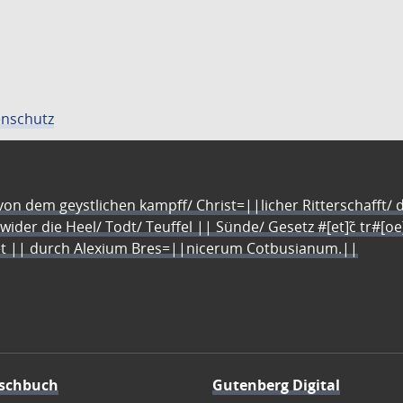
nschutz
n dem geystlichen kampff/ Christ=||licher Ritterschafft/ da
 wider die Heel/ Todt/ Teuffel || Sünde/ Gesetz #[et]c̃ tr#[o
let || durch Alexium Bres=||nicerum Cotbusianum.||
schbuch
Gutenberg Digital