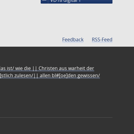
1
Feedback
RSS-Feed
s ist/ wie die || Christen aus warheit der
e]stlich zulesen/|| allen bl#[oe]den gewissen/