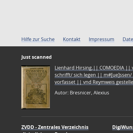
Hilfe zur Suche
Kontakt
Impressum
Date
Just scanned
Lienhard Hirsing.|| COMOEDIA || vo
schrifft/ sich legen || m#[ue]ssen/
vorfasset || vnd Reymweis gestel
Autor: Bresnicer, Alexius
ZVDD - Zentrales Verzeichnis
DigiWun