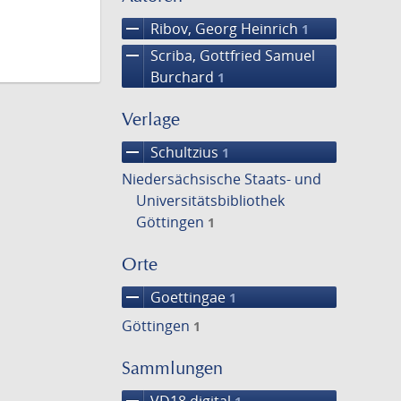
remove
Ribov, Georg Heinrich
1
remove
Scriba, Gottfried Samuel
Burchard
1
Verlage
remove
Schultzius
1
Niedersächsische Staats- und
Universitätsbibliothek
Göttingen
1
Orte
remove
Goettingae
1
Göttingen
1
Sammlungen
remove
VD18 digital