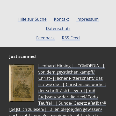
Hilfe zur Suche
Kontakt
Impressum
Datenschutz
Feedback
RSS-Feed
Just scanned
Lienhard Hirsing.|| COMOEDIA ||
von dem geystlichen kampff/
Christ=||licher Ritterschafft/ das
ist/ wie die || Christen aus warheit
der schrifft/ sich legen || m#
[ue]ssen/ wider die Heel/ Todt/
Teuffel || Sünde/ Gesetz #[et]c̃ tr#
[oe]stlich zulesen/|| allen bl#[oe]den gewissen/
vorfasset || vnd Reymweis gestellet || durch