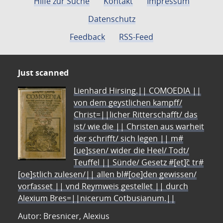
Hilfe zur Suche
Kontakt
Impressum
Datenschutz
Feedback
RSS-Feed
Just scanned
Lienhard Hirsing.|| COMOEDIA ||
von dem geystlichen kampff/
Christ=||licher Ritterschafft/ das
ist/ wie die || Christen aus warheit
der schrifft/ sich legen || m#
[ue]ssen/ wider die Heel/ Todt/
Teuffel || Sünde/ Gesetz #[et]c̃ tr#
[oe]stlich zulesen/|| allen bl#[oe]den gewissen/
vorfasset || vnd Reymweis gestellet || durch
Alexium Bres=||nicerum Cotbusianum.||
Autor: Bresnicer, Alexius