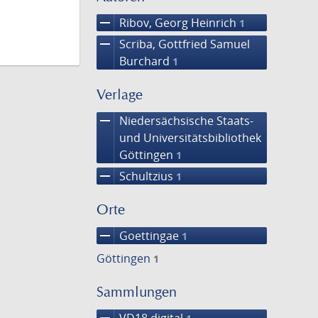
remove
Ribov, Georg Heinrich
1
remove
Scriba, Gottfried Samuel
Burchard
1
Verlage
remove
Niedersächsische Staats-
und Universitätsbibliothek
Göttingen
1
remove
Schultzius
1
Orte
remove
Goettingae
1
Göttingen
1
Sammlungen
remove
VD18 digital