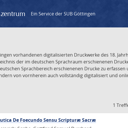
gszentrum
Ein Service der SUB Göttingen
tingen vorhandenen digitalisierten Druckwerke des 18. Jah
ichnis der im deutschen Sprachraum erschienenen Drucke de
deutschen Sprachbereich erschienenen Drucke zu erfassen 
dern von vornherein auch vollständig digitalisiert und onl
1 Treff
eutica De Foecundo Sensu Scripturæ Sacræ