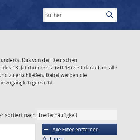
search
Suchen
rhunderts. Das von der Deutschen
s 18. Jahrhunderts” (VD 18) zielt darauf ab, alle
und zu erschließen. Dabei werden die
ine zugänglich gemacht.
er
sortiert nach
remove
Alle Filter entfernen
Autoren