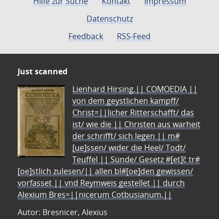
Hilfe zur Suche
Kontakt
Impressum
Datenschutz
Feedback
RSS-Feed
Just scanned
Lienhard Hirsing.|| COMOEDIA ||
von dem geystlichen kampff/
Christ=||licher Ritterschafft/ das
ist/ wie die || Christen aus warheit
der schrifft/ sich legen || m#
[ue]ssen/ wider die Heel/ Todt/
Teuffel || Sünde/ Gesetz #[et]c̃ tr#
[oe]stlich zulesen/|| allen bl#[oe]den gewissen/
vorfasset || vnd Reymweis gestellet || durch
Alexium Bres=||nicerum Cotbusianum.||
Autor: Bresnicer, Alexius