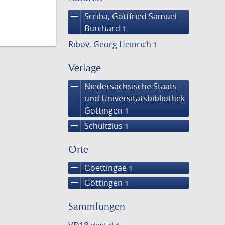
remove
Scriba, Gottfried Samuel
Burchard
1
Ribov, Georg Heinrich
1
Verlage
remove
Niedersächsische Staats-
und Universitätsbibliothek
Göttingen
1
remove
Schultzius
1
Orte
remove
Goettingae
1
remove
Göttingen
1
Sammlungen