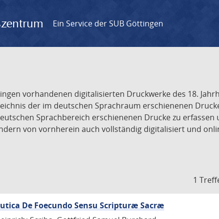
gszentrum
Ein Service der SUB Göttingen
tingen vorhandenen digitalisierten Druckwerke des 18. Jah
ichnis der im deutschen Sprachraum erschienenen Drucke de
deutschen Sprachbereich erschienenen Drucke zu erfassen 
dern von vornherein auch vollständig digitalisiert und onl
1 Treff
eutica De Foecundo Sensu Scripturæ Sacræ