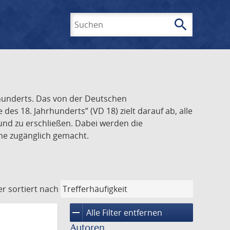
search
Suchen
rhunderts. Das von der Deutschen
s 18. Jahrhunderts” (VD 18) zielt darauf ab, alle
und zu erschließen. Dabei werden die
ine zugänglich gemacht.
er
sortiert nach
remove
Alle Filter entfernen
Autoren