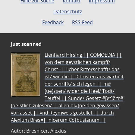
Hilfe zur Suche
Kontakt
Impressum
Datenschutz
Feedback
RSS-Feed
Just scanned
Lienhard Hirsing.|| COMOEDIA ||
von dem geystlichen kampff/
Christ=||licher Ritterschafft/ das
ist/ wie die || Christen aus warheit
der schrifft/ sich legen || m#
[ue]ssen/ wider die Heel/ Todt/
Teuffel || Sünde/ Gesetz #[et]c̃ tr#
[oe]stlich zulesen/|| allen bl#[oe]den gewissen/
vorfasset || vnd Reymweis gestellet || durch
Alexium Bres=||nicerum Cotbusianum.||
Autor: Bresnicer, Alexius