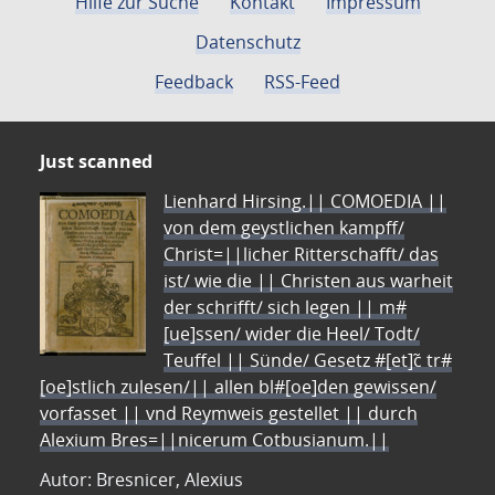
Hilfe zur Suche
Kontakt
Impressum
Datenschutz
Feedback
RSS-Feed
Just scanned
Lienhard Hirsing.|| COMOEDIA ||
von dem geystlichen kampff/
Christ=||licher Ritterschafft/ das
ist/ wie die || Christen aus warheit
der schrifft/ sich legen || m#
[ue]ssen/ wider die Heel/ Todt/
Teuffel || Sünde/ Gesetz #[et]c̃ tr#
[oe]stlich zulesen/|| allen bl#[oe]den gewissen/
vorfasset || vnd Reymweis gestellet || durch
Alexium Bres=||nicerum Cotbusianum.||
Autor: Bresnicer, Alexius