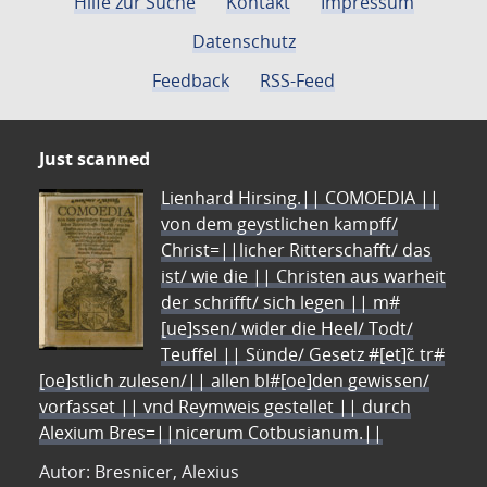
Hilfe zur Suche
Kontakt
Impressum
Datenschutz
Feedback
RSS-Feed
Just scanned
Lienhard Hirsing.|| COMOEDIA ||
von dem geystlichen kampff/
Christ=||licher Ritterschafft/ das
ist/ wie die || Christen aus warheit
der schrifft/ sich legen || m#
[ue]ssen/ wider die Heel/ Todt/
Teuffel || Sünde/ Gesetz #[et]c̃ tr#
[oe]stlich zulesen/|| allen bl#[oe]den gewissen/
vorfasset || vnd Reymweis gestellet || durch
Alexium Bres=||nicerum Cotbusianum.||
Autor: Bresnicer, Alexius