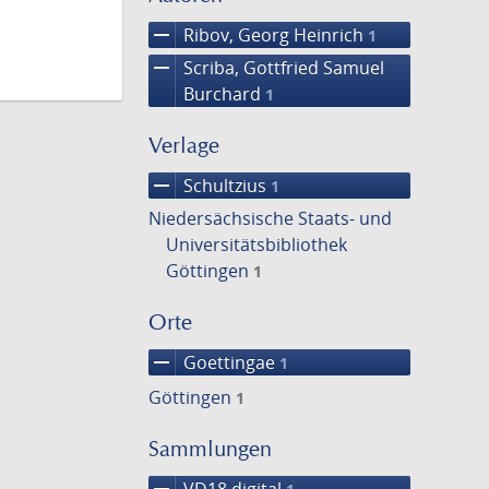
remove
Ribov, Georg Heinrich
1
remove
Scriba, Gottfried Samuel
Burchard
1
Verlage
remove
Schultzius
1
Niedersächsische Staats- und
Universitätsbibliothek
Göttingen
1
Orte
remove
Goettingae
1
Göttingen
1
Sammlungen
remove
VD18 digital