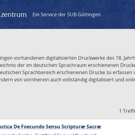
gszentrum
Ein Service der SUB Göttingen
tingen vorhandenen digitalisierten Druckwerke des 18. Jah
ichnis der im deutschen Sprachraum erschienenen Drucke de
deutschen Sprachbereich erschienenen Drucke zu erfassen 
dern von vornherein auch vollständig digitalisiert und onl
1 Treff
eutica De Foecundo Sensu Scripturæ Sacræ