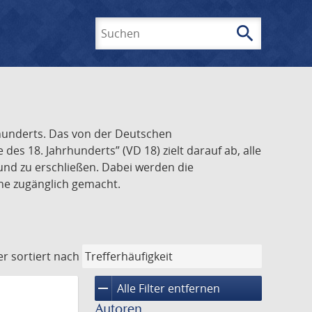
search
Suchen
rhunderts. Das von der Deutschen
s 18. Jahrhunderts” (VD 18) zielt darauf ab, alle
und zu erschließen. Dabei werden die
ine zugänglich gemacht.
er
sortiert nach
remove
Alle Filter entfernen
Autoren