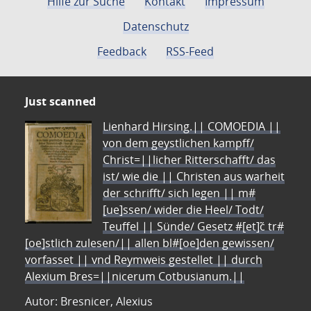
Hilfe zur Suche
Kontakt
Impressum
Datenschutz
Feedback
RSS-Feed
Just scanned
Lienhard Hirsing.|| COMOEDIA ||
von dem geystlichen kampff/
Christ=||licher Ritterschafft/ das
ist/ wie die || Christen aus warheit
der schrifft/ sich legen || m#
[ue]ssen/ wider die Heel/ Todt/
Teuffel || Sünde/ Gesetz #[et]c̃ tr#
[oe]stlich zulesen/|| allen bl#[oe]den gewissen/
vorfasset || vnd Reymweis gestellet || durch
Alexium Bres=||nicerum Cotbusianum.||
Autor: Bresnicer, Alexius