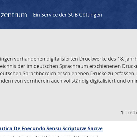
gszentrum
Ein Service der SUB Göttingen
tingen vorhandenen digitalisierten Druckwerke des 18. Jah
ichnis der im deutschen Sprachraum erschienenen Drucke de
deutschen Sprachbereich erschienenen Drucke zu erfassen 
dern von vornherein auch vollständig digitalisiert und onl
1 Treff
eutica De Foecundo Sensu Scripturæ Sacræ