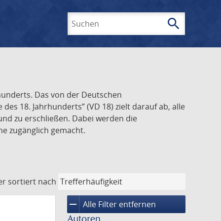
search
Suchen
rhunderts. Das von der Deutschen
s 18. Jahrhunderts” (VD 18) zielt darauf ab, alle
und zu erschließen. Dabei werden die
ine zugänglich gemacht.
er
sortiert nach
remove
Alle Filter entfernen
Autoren