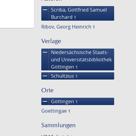
remove
Scriba, Gottfried Samuel
Burchard
1
Ribov, Georg Heinrich
1
Verlage
remove
Niedersächsische Staats-
und Universitätsbibliothek
Göttingen
1
remove
Schultzius
1
Orte
remove
Göttingen
1
Goettingae
1
Sammlungen