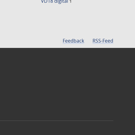
VD18 digital
1
Feedback
RSS-Feed