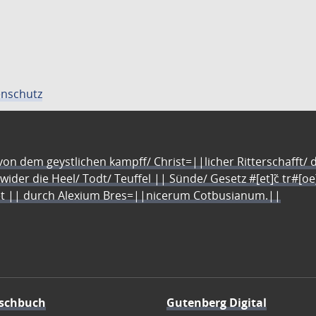
nschutz
n dem geystlichen kampff/ Christ=||licher Ritterschafft/ da
 wider die Heel/ Todt/ Teuffel || Sünde/ Gesetz #[et]c̃ tr#[o
let || durch Alexium Bres=||nicerum Cotbusianum.||
schbuch
Gutenberg Digital