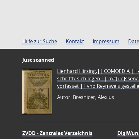
Hilfe zur Suche
Kontakt
Impressum
Date
Just scanned
Lienhard Hirsing.|| COMOEDIA || vo
schrifft/ sich legen || m#[ue]ssen/
vorfasset || vnd Reymweis gestel
Autor: Bresnicer, Alexius
ZVDD - Zentrales Verzeichnis
DigiWun