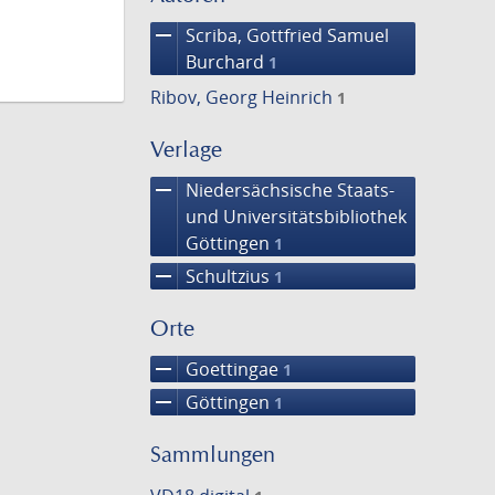
remove
Scriba, Gottfried Samuel
Burchard
1
Ribov, Georg Heinrich
1
Verlage
remove
Niedersächsische Staats-
und Universitätsbibliothek
Göttingen
1
remove
Schultzius
1
Orte
remove
Goettingae
1
remove
Göttingen
1
Sammlungen