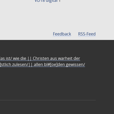
VD18 digital
1
Feedback
RSS-Feed
s ist/ wie die || Christen aus warheit der
e]stlich zulesen/|| allen bl#[oe]den gewissen/