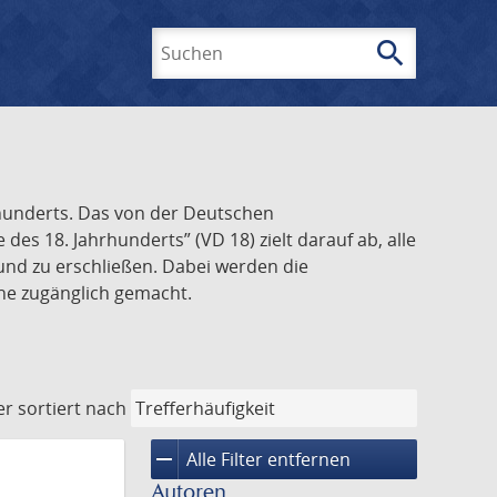
search
Suchen
rhunderts. Das von der Deutschen
s 18. Jahrhunderts” (VD 18) zielt darauf ab, alle
und zu erschließen. Dabei werden die
ine zugänglich gemacht.
er
sortiert nach
remove
Alle Filter entfernen
Autoren