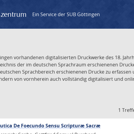
gszentrum
Ein Service der SUB Göttingen
tingen vorhandenen digitalisierten Druckwerke des 18. Jah
ichnis der im deutschen Sprachraum erschienenen Drucke de
deutschen Sprachbereich erschienenen Drucke zu erfassen 
dern von vornherein auch vollständig digitalisiert und onl
1 Treff
eutica De Foecundo Sensu Scripturæ Sacræ