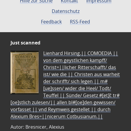
Hilfe zur Suche
Kontakt
Impressum
Datenschutz
Feedback
RSS-Feed
Just scanned
Lienhard Hirsing.|| COMOEDIA ||
von dem geystlichen kampff/
Christ=||licher Ritterschafft/ das
ist/ wie die || Christen aus warheit
der schrifft/ sich legen || m#
[ue]ssen/ wider die Heel/ Todt/
Teuffel || Sünde/ Gesetz #[et]c̃ tr#
[oe]stlich zulesen/|| allen bl#[oe]den gewissen/
vorfasset || vnd Reymweis gestellet || durch
Alexium Bres=||nicerum Cotbusianum.||
Autor: Bresnicer, Alexius