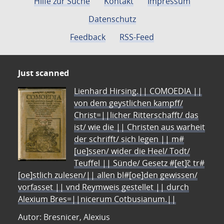
Hilfe zur Suche
Kontakt
Impressum
Datenschutz
Feedback
RSS-Feed
Just scanned
Lienhard Hirsing.|| COMOEDIA ||
von dem geystlichen kampff/
Christ=||licher Ritterschafft/ das
ist/ wie die || Christen aus warheit
der schrifft/ sich legen || m#
[ue]ssen/ wider die Heel/ Todt/
Teuffel || Sünde/ Gesetz #[et]c̃ tr#
[oe]stlich zulesen/|| allen bl#[oe]den gewissen/
vorfasset || vnd Reymweis gestellet || durch
Alexium Bres=||nicerum Cotbusianum.||
Autor: Bresnicer, Alexius