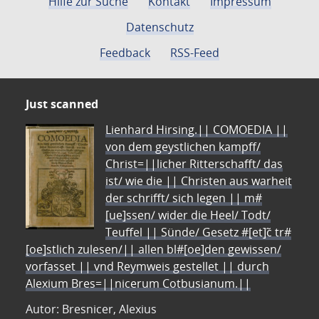
Hilfe zur Suche
Kontakt
Impressum
Datenschutz
Feedback
RSS-Feed
Just scanned
Lienhard Hirsing.|| COMOEDIA ||
von dem geystlichen kampff/
Christ=||licher Ritterschafft/ das
ist/ wie die || Christen aus warheit
der schrifft/ sich legen || m#
[ue]ssen/ wider die Heel/ Todt/
Teuffel || Sünde/ Gesetz #[et]c̃ tr#
[oe]stlich zulesen/|| allen bl#[oe]den gewissen/
vorfasset || vnd Reymweis gestellet || durch
Alexium Bres=||nicerum Cotbusianum.||
Autor: Bresnicer, Alexius