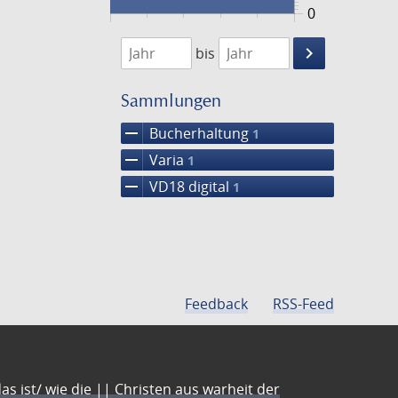
0
1746
1747
keyboard_arrow_right
bis
Suche
einschränke
Sammlungen
remove
Bucherhaltung
1
remove
Varia
1
remove
VD18 digital
1
Feedback
RSS-Feed
s ist/ wie die || Christen aus warheit der