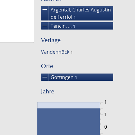
remove
Argental, Charles Augustin
de Ferriol
1
remove
Tencin, ...
1
Verlage
Vandenhöck
1
Orte
remove
Göttingen
1
Jahre
1
1
0