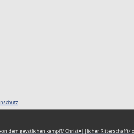
nschutz
n dem geystlichen kampff/ Christ=||licher Ritterschafft/ da