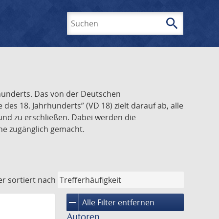
search
Suchen
rhunderts. Das von der Deutschen
s 18. Jahrhunderts” (VD 18) zielt darauf ab, alle
und zu erschließen. Dabei werden die
ine zugänglich gemacht.
er
sortiert nach
remove
Alle Filter entfernen
Autoren