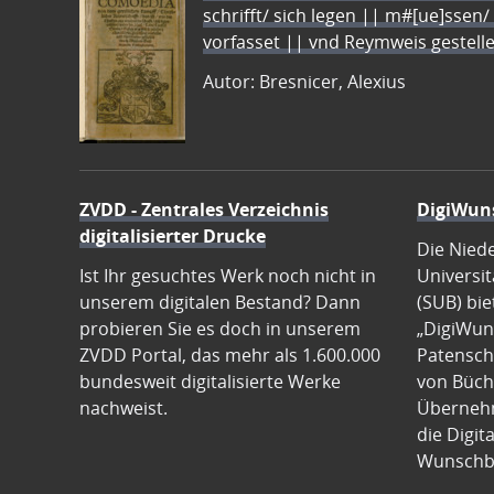
schrifft/ sich legen || m#[ue]ssen/
vorfasset || vnd Reymweis gestel
Autor: Bresnicer, Alexius
ZVDD - Zentrales Verzeichnis
DigiWun
digitalisierter Drucke
Die Nied
Ist Ihr gesuchtes Werk noch nicht in
Universit
unserem digitalen Bestand? Dann
(SUB) bie
probieren Sie es doch in unserem
„DigiWun
ZVDD Portal, das mehr als 1.600.000
Patenscha
bundesweit digitalisierte Werke
von Büch
nachweist.
Übernehm
die Digit
Wunschb