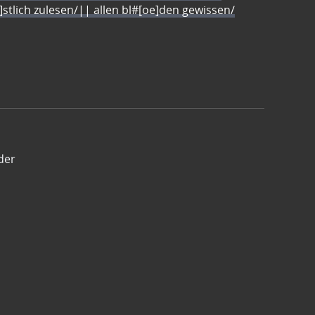
e]stlich zulesen/|| allen bl#[oe]den gewissen/
der