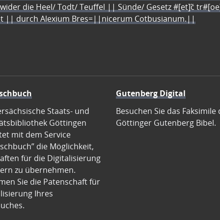
 wider die Heel/ Todt/ Teuffel || Sünde/ Gesetz #[et]c̃ tr#[o
let || durch Alexium Bres=||nicerum Cotbusianum.||
schbuch
Gutenberg Digital
ersächsische Staats- und
Besuchen Sie das Faksimile 
ätsbibliothek Göttingen
Göttinger Gutenberg Bibel.
tet mit dem Service
schbuch” die Möglichkeit,
ften für die Digitalisierung
ern zu übernehmen.
en Sie die Patenschaft für
alisierung Ihres
uches.