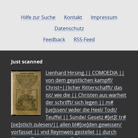
Hilfe zur Suche
Kontakt
Impressum
Datenschutz
Feedback
RSS-Feed
Just scanned
Lienhard Hirsing.|| COMOEDIA ||
von dem geystlichen kampff/
Christ=||licher Ritterschafft/ das
ist/ wie die || Christen aus warheit
der schrifft/ sich legen || m#
[ue]ssen/ wider die Heel/ Todt/
Teuffel || Sünde/ Gesetz #[et]c̃ tr#
[oe]stlich zulesen/|| allen bl#[oe]den gewissen/
vorfasset || vnd Reymweis gestellet || durch