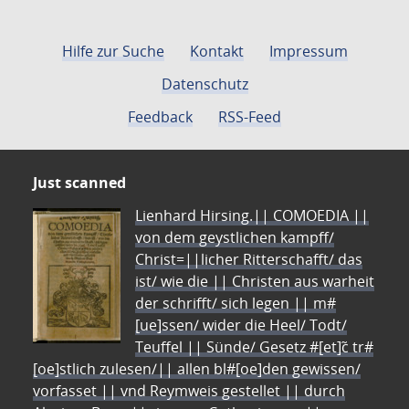
Hilfe zur Suche
Kontakt
Impressum
Datenschutz
Feedback
RSS-Feed
Just scanned
Lienhard Hirsing.|| COMOEDIA ||
von dem geystlichen kampff/
Christ=||licher Ritterschafft/ das
ist/ wie die || Christen aus warheit
der schrifft/ sich legen || m#
[ue]ssen/ wider die Heel/ Todt/
Teuffel || Sünde/ Gesetz #[et]c̃ tr#
[oe]stlich zulesen/|| allen bl#[oe]den gewissen/
vorfasset || vnd Reymweis gestellet || durch