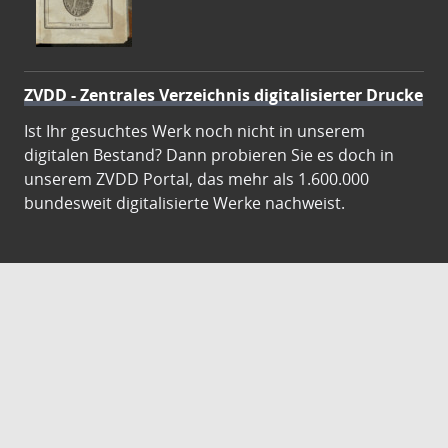
ZVDD - Zentrales Verzeichnis digitalisierter Drucke
Ist Ihr gesuchtes Werk noch nicht in unserem
digitalen Bestand? Dann probieren Sie es doch in
unserem ZVDD Portal, das mehr als 1.600.000
bundesweit digitalisierte Werke nachweist.
DigiWunschbuch
Die Niedersächsische Staats- und
Universitätsbibliothek Göttingen (SUB) bietet mit
dem Service „DigiWunschbuch” die Möglichkeit,
Patenschaften für die Digitalisierung von Büchern zu
übernehmen. Übernehmen Sie die Patenschaft für
die Digitalisierung Ihres Wunschbuches.