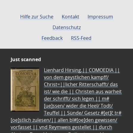
Hilfe zur Suche
Kontakt
Impressum
Datenschutz
Feedback
RSS-Feed
Just scanned
Lienhard Hirsing.|| COMOEDIA ||
von dem geystlichen kampff/
Christ=||licher Ritterschafft/ das
ist/ wie die || Christen aus warheit
der schrifft/ sich legen || m#
[ue]ssen/ wider die Heel/ Todt/
Teuffel || Sünde/ Gesetz #[et]c̃ tr#
[oe]stlich zulesen/|| allen bl#[oe]den gewissen/
vorfasset || vnd Reymweis gestellet || durch