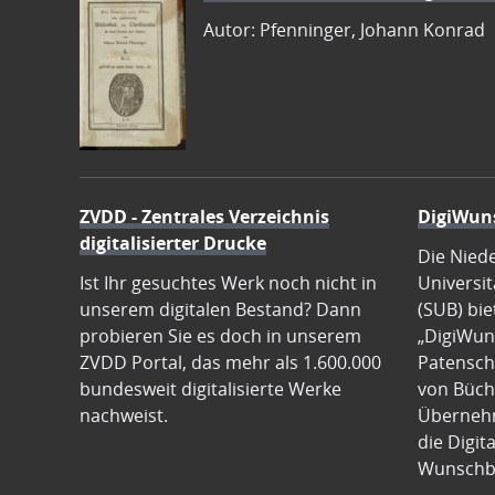
Autor: Pfenninger, Johann Konrad
ZVDD - Zentrales Verzeichnis
DigiWun
digitalisierter Drucke
Die Nied
Ist Ihr gesuchtes Werk noch nicht in
Universit
unserem digitalen Bestand? Dann
(SUB) bie
probieren Sie es doch in unserem
„DigiWun
ZVDD Portal, das mehr als 1.600.000
Patenscha
bundesweit digitalisierte Werke
von Büch
nachweist.
Übernehm
die Digit
Wunschb