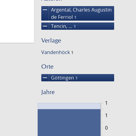
remove
Argental, Charles Augustin
de Ferriol
1
remove
Tencin, ...
1
Verlage
Vandenhöck
1
Orte
remove
Göttingen
1
Jahre
1
1
0