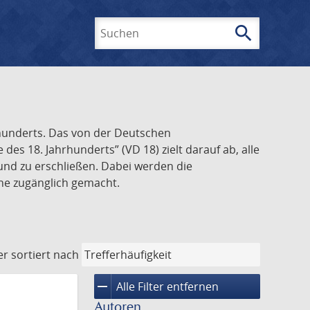
search
Suchen
rhunderts. Das von der Deutschen
s 18. Jahrhunderts” (VD 18) zielt darauf ab, alle
und zu erschließen. Dabei werden die
ine zugänglich gemacht.
er
sortiert nach
remove
Alle Filter entfernen
Autoren