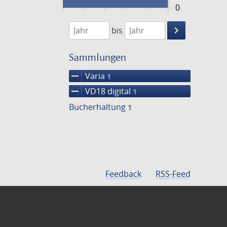
0
1746
1747
keyboard_arrow_right
bis
Suche
einschränke
Sammlungen
remove
Varia
1
remove
VD18 digital
1
Bucherhaltung
1
Feedback
RSS-Feed