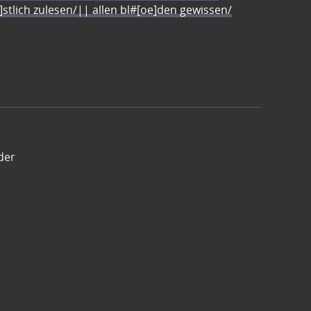
e]stlich zulesen/|| allen bl#[oe]den gewissen/
der