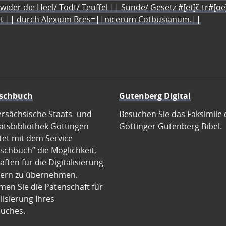
 wider die Heel/ Todt/ Teuffel || Sünde/ Gesetz #[et]c̃ tr#[o
let || durch Alexium Bres=||nicerum Cotbusianum.||
schbuch
Gutenberg Digital
ersächsische Staats- und
Besuchen Sie das Faksimile 
ätsbibliothek Göttingen
Göttinger Gutenberg Bibel.
tet mit dem Service
schbuch” die Möglichkeit,
ften für die Digitalisierung
ern zu übernehmen.
en Sie die Patenschaft für
alisierung Ihres
uches.