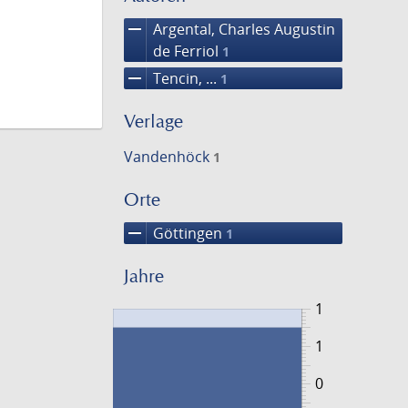
remove
Argental, Charles Augustin
de Ferriol
1
remove
Tencin, ...
1
Verlage
Vandenhöck
1
Orte
remove
Göttingen
1
Jahre
1
1
0