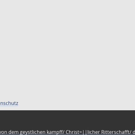
nschutz
n dem geystlichen kampff/ Christ=||licher Ritterschafft/ da