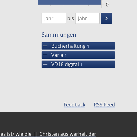
0
1746
1747
keyboard_arrow_right
bis
Suche
einschränke
Sammlungen
remove
Bucherhaltung
1
remove
Varia
1
remove
VD18 digital
1
Feedback
RSS-Feed
s ist/ wie die || Christen aus warheit der