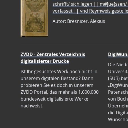
schrifft/ sich legen || m#[ue]ssen/
vorfasset || vnd Reymweis gestel
Autor: Bresnicer, Alexius
ZVDD - Zentrales Verzeichnis
DigiWun
digitalisierter Drucke
Die Nied
Ist Ihr gesuchtes Werk noch nicht in
Universit
unserem digitalen Bestand? Dann
(SUB) bie
probieren Sie es doch in unserem
„DigiWun
ZVDD Portal, das mehr als 1.600.000
Patenscha
bundesweit digitalisierte Werke
von Büch
nachweist.
Übernehm
die Digit
Wunschb