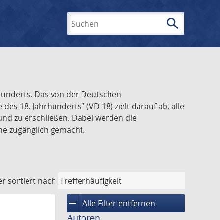
search
Suchen
rhunderts. Das von der Deutschen
s 18. Jahrhunderts” (VD 18) zielt darauf ab, alle
und zu erschließen. Dabei werden die
ine zugänglich gemacht.
er
sortiert nach
remove
Alle Filter entfernen
Autoren