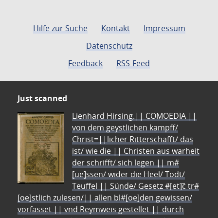
Hilfe zur Suche
Kontakt
Impressum
Datenschutz
Feedback
RSS-Feed
Just scanned
Lienhard Hirsing.|| COMOEDIA ||
von dem geystlichen kampff/
Christ=||licher Ritterschafft/ das
ist/ wie die || Christen aus warheit
der schrifft/ sich legen || m#
[ue]ssen/ wider die Heel/ Todt/
Teuffel || Sünde/ Gesetz #[et]c̃ tr#
[oe]stlich zulesen/|| allen bl#[oe]den gewissen/
vorfasset || vnd Reymweis gestellet || durch