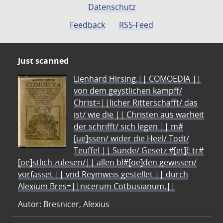
Datenschutz
Feedback
RSS-Feed
Just scanned
Lienhard Hirsing.|| COMOEDIA ||
von dem geystlichen kampff/
Christ=||licher Ritterschafft/ das
ist/ wie die || Christen aus warheit
der schrifft/ sich legen || m#
[ue]ssen/ wider die Heel/ Todt/
Teuffel || Sünde/ Gesetz #[et]c̃ tr#
[oe]stlich zulesen/|| allen bl#[oe]den gewissen/
vorfasset || vnd Reymweis gestellet || durch
Alexium Bres=||nicerum Cotbusianum.||
Autor: Bresnicer, Alexius