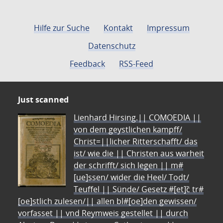
Hilfe zur Suche
Kontakt
Impressum
Datenschutz
Feedback
RSS-Feed
Just scanned
Lienhard Hirsing.|| COMOEDIA ||
von dem geystlichen kampff/
Christ=||licher Ritterschafft/ das
ist/ wie die || Christen aus warheit
der schrifft/ sich legen || m#
[ue]ssen/ wider die Heel/ Todt/
Teuffel || Sünde/ Gesetz #[et]c̃ tr#
[oe]stlich zulesen/|| allen bl#[oe]den gewissen/
vorfasset || vnd Reymweis gestellet || durch