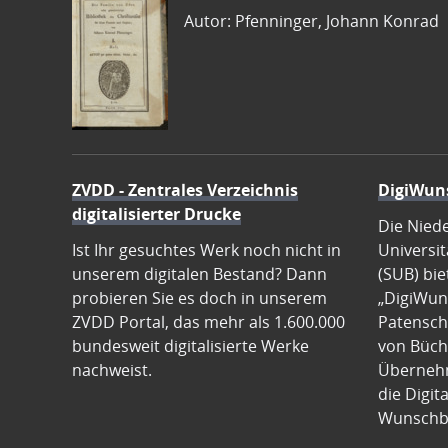
Autor: Pfenninger, Johann Konrad
ZVDD - Zentrales Verzeichnis
DigiWun
digitalisierter Drucke
Die Nied
Ist Ihr gesuchtes Werk noch nicht in
Universit
unserem digitalen Bestand? Dann
(SUB) bie
probieren Sie es doch in unserem
„DigiWun
ZVDD Portal, das mehr als 1.600.000
Patenscha
bundesweit digitalisierte Werke
von Büch
nachweist.
Übernehm
die Digit
Wunschb