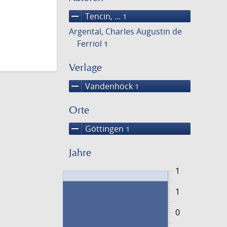
remove
Tencin, ...
1
Argental, Charles Augustin de
Ferriol
1
Verlage
remove
Vandenhöck
1
Orte
remove
Göttingen
1
Jahre
1
1
0