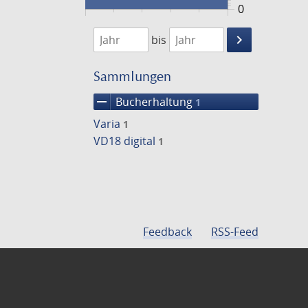
0
1746
1747
keyboard_arrow_right
bis
Suche
einschränke
Sammlungen
remove
Bucherhaltung
1
Varia
1
VD18 digital
1
Feedback
RSS-Feed