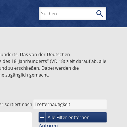
search
Suchen
rhunderts. Das von der Deutschen
s 18. Jahrhunderts” (VD 18) zielt darauf ab, alle
und zu erschließen. Dabei werden die
ine zugänglich gemacht.
er
sortiert nach
remove
Alle Filter entfernen
Autoren