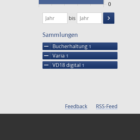
0
1746
1747
keyboard_arrow_right
bis
Suche
einschränke
Sammlungen
remove
Bucherhaltung
1
remove
Varia
1
remove
VD18 digital
1
Feedback
RSS-Feed