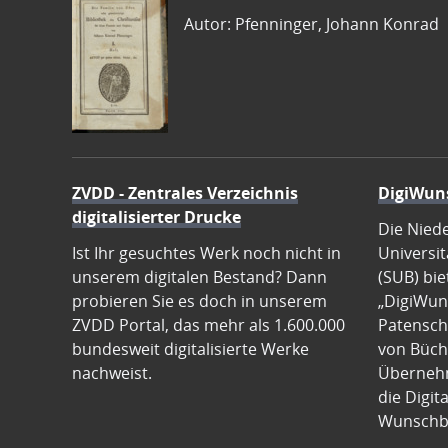
Autor: Pfenninger, Johann Konrad
ZVDD - Zentrales Verzeichnis
DigiWun
digitalisierter Drucke
Die Nied
Ist Ihr gesuchtes Werk noch nicht in
Universit
unserem digitalen Bestand? Dann
(SUB) bie
probieren Sie es doch in unserem
„DigiWun
ZVDD Portal, das mehr als 1.600.000
Patenscha
bundesweit digitalisierte Werke
von Büch
nachweist.
Übernehm
die Digit
Wunschb