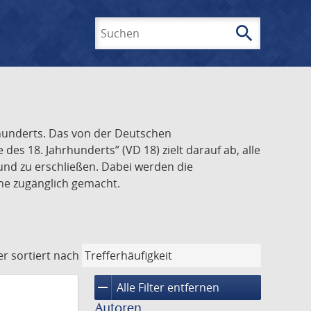
search
Suchen
rhunderts. Das von der Deutschen
s 18. Jahrhunderts” (VD 18) zielt darauf ab, alle
und zu erschließen. Dabei werden die
ine zugänglich gemacht.
er
sortiert nach
remove
Alle Filter entfernen
Autoren