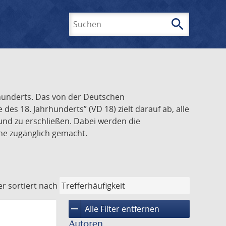
search
Suchen
rhunderts. Das von der Deutschen
s 18. Jahrhunderts” (VD 18) zielt darauf ab, alle
und zu erschließen. Dabei werden die
ine zugänglich gemacht.
er
sortiert nach
remove
Alle Filter entfernen
Autoren