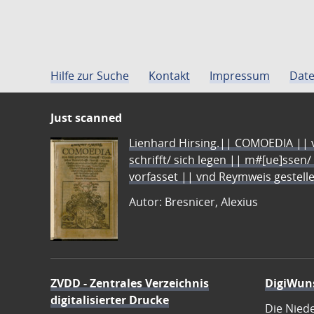
Hilfe zur Suche
Kontakt
Impressum
Date
Just scanned
Lienhard Hirsing.|| COMOEDIA || vo
schrifft/ sich legen || m#[ue]ssen/
vorfasset || vnd Reymweis gestel
Autor: Bresnicer, Alexius
ZVDD - Zentrales Verzeichnis
DigiWun
digitalisierter Drucke
Die Nied