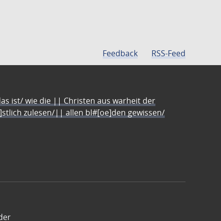
Feedback
RSS-Feed
s ist/ wie die || Christen aus warheit der
e]stlich zulesen/|| allen bl#[oe]den gewissen/
der