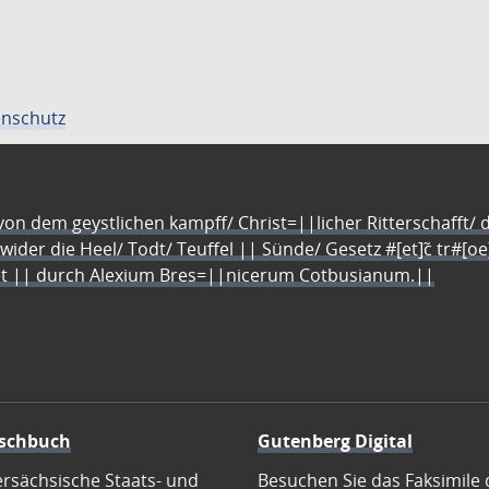
nschutz
n dem geystlichen kampff/ Christ=||licher Ritterschafft/ da
 wider die Heel/ Todt/ Teuffel || Sünde/ Gesetz #[et]c̃ tr#[o
let || durch Alexium Bres=||nicerum Cotbusianum.||
schbuch
Gutenberg Digital
ersächsische Staats- und
Besuchen Sie das Faksimile 