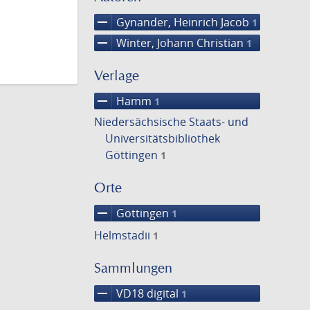
remove
Gynander, Heinrich Jacob
1
remove
Winter, Johann Christian
1
Verlage
remove
Hamm
1
Niedersächsische Staats- und
Universitätsbibliothek
Göttingen
1
Orte
remove
Göttingen
1
Helmstadii
1
Sammlungen
remove
VD18 digital
1