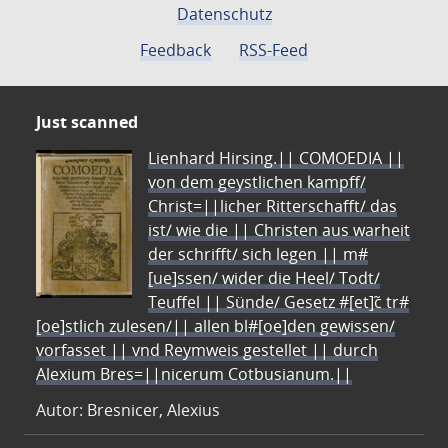
Datenschutz
Feedback
RSS-Feed
Just scanned
Lienhard Hirsing.|| COMOEDIA ||
von dem geystlichen kampff/
Christ=||licher Ritterschafft/ das
ist/ wie die || Christen aus warheit
der schrifft/ sich legen || m#
[ue]ssen/ wider die Heel/ Todt/
Teuffel || Sünde/ Gesetz #[et]c̃ tr#
[oe]stlich zulesen/|| allen bl#[oe]den gewissen/
vorfasset || vnd Reymweis gestellet || durch
Alexium Bres=||nicerum Cotbusianum.||
Autor: Bresnicer, Alexius